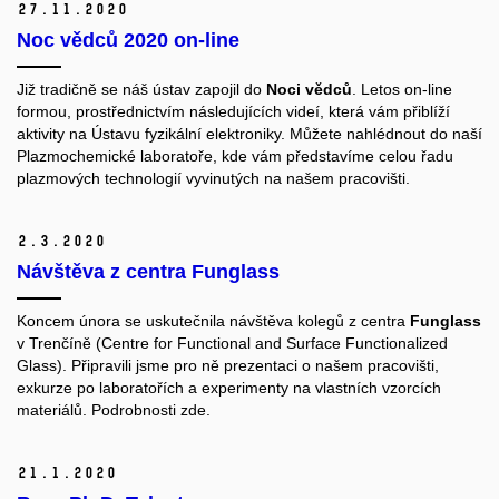
27.
11.
2020
Noc vědců 2020 on-line
Již tradičně se náš ústav zapojil do
Noci vědců
. Letos on-line
formou, prostřednictvím následujících videí, která vám přiblíží
aktivity na Ústavu fyzikální elektroniky. Můžete nahlédnout do naší
Plazmochemické laboratoře, kde vám představíme celou řadu
plazmových technologií vyvinutých na našem pracovišti.
2.
3.
2020
Návštěva z centra Funglass
Koncem února se uskutečnila návštěva kolegů z centra
Funglass
v Trenčíně (Centre for Functional and Surface Functionalized
Glass). Připravili jsme pro ně prezentaci o našem pracovišti,
exkurze po laboratořích a experimenty na vlastních vzorcích
materiálů. Podrobnosti zde.
21.
1.
2020