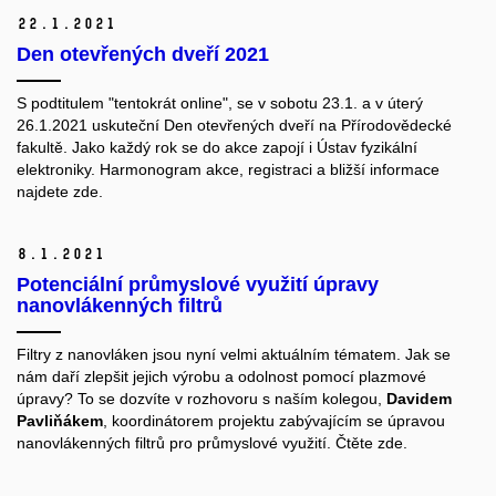
22.
1.
2021
Den otevřených dveří 2021
S podtitulem "tentokrát online", se v sobotu 23.1. a v úterý
26.1.2021 uskuteční Den otevřených dveří na Přírodovědecké
fakultě. Jako každý rok se do akce zapojí i Ústav fyzikální
elektroniky. Harmonogram akce, registraci a bližší informace
najdete zde.
8.
1.
2021
Potenciální průmyslové využití úpravy
nanovlákenných filtrů
Filtry z nanovláken jsou nyní velmi aktuálním tématem. Jak se
nám daří zlepšit jejich výrobu a odolnost pomocí plazmové
úpravy? To se dozvíte v rozhovoru s naším kolegou,
Davidem
Pavliňákem
, koordinátorem projektu zabývajícím se úpravou
nanovlákenných filtrů pro průmyslové využití. Čtěte zde.