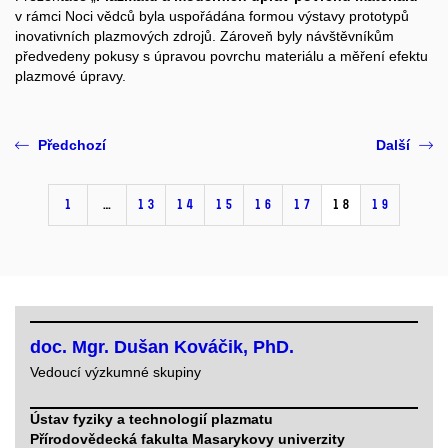
v rámci Noci vědců byla uspořádána formou výstavy prototypů
inovativních plazmových zdrojů. Zároveň byly návštěvníkům
předvedeny pokusy s úpravou povrchu materiálu a měření efektu
plazmové úpravy.
Předchozí
Další
1
…
13
14
15
16
17
18
19
doc. Mgr. Dušan Kováčik, PhD.
Vedoucí výzkumné skupiny
Ústav fyziky a technologií plazmatu
Přírodovědecká fakulta Masarykovy univerzity