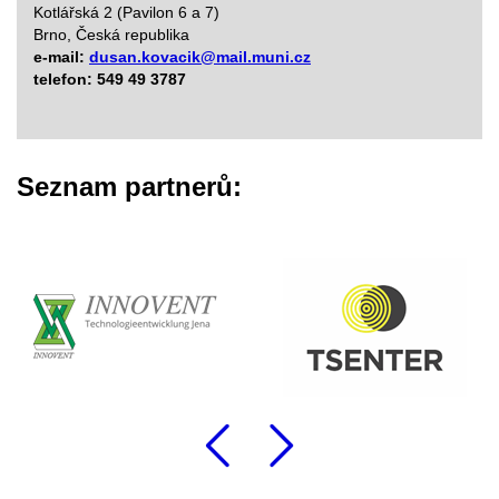
Kotlářská 2 (Pavilon 6 a 7)
Brno, Česká republika
e-mail:
dusan.kovacik@mail.muni.cz
telefon:
549 49
3787
Seznam partnerů:
Předchozí
Následu