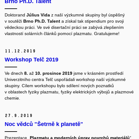
Brno Ph.D. Talent
Doktorand
Július Vida
z naší výzkumné skupiny byl úspěšný
v soutěži
Brno Ph.D. Talent
a získal tak stipendium pro svoji
vědeckou práci. Ve své disertační práci se zabývá zlepšením
vlastností solárních článků pomocí plazmatu. Gratulujeme!
11.
12.
2019
Workshop Telč 2019
Ve dnech
8.
až
10. prosince 2019
jsme v krásném prostředí
Univerzitního centra Telč uspořádali workshop naší výzkumné
skupiny. Cílem workshopu bylo sdílení nových poznatků
v oblastech fyziky plazmatu, fyziky elektrických výbojů a plazmové
chemie.
27.
9.
2019
Noc vědců "Šetrně k planetě"
Prezentace „
Plazmatu a moderních úprav povrchů materiálů
“